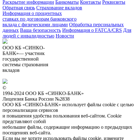
Раскрытие информации
Банкоматы
Контакты
Реквизиты
Обратная связь
Страхование вкладов
Информация о процентных
ставках по договорам банковского
вклада с физическими лицами
Обработка персональных
данных
Ваша безопасность
Информация о FATCA/CRS
Для
людей с инвалидностью
Новости
ООО КБ «СИНКО-
БАНК»— участник
государственной
системы страхования
вкладов
©
1994-2024 ООО КБ «СИНКО-БАНК»
Лицензия Банка России №2838
ООО КБ «СИНКО-БАНК»
использует файлы cookie
с целью
персонализации сервисов
и повышения удобства пользования веб-сайтом. Cookie
представляют собой
небольшие файлы, содержащие информацию о предыдущих
посещениях веб-сайта.
Если вы не хотите использовать файлы cookie, измените